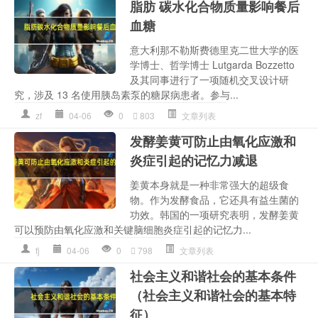
脂肪 碳水化合物质量影响餐后
血糖
意大利那不勒斯费德里克二世大学的医
学博士、哲学博士 Lutgarda Bozzetto
及其同事进行了一项随机交叉设计研
究，涉及 13 名使用胰岛素泵的糖尿病患者。参与...
zf
04-06
0
803
文章列表
发酵姜黄可防止由氧化应激和
炎症引起的记忆力减退
姜黄本身就是一种非常强大的超级食
物。作为发酵食品，它还具有益生菌的
功效。韩国的一项研究表明，发酵姜黄
可以预防由氧化应激和关键脑细胞炎症引起的记忆力...
fj
04-06
0
798
文章列表
社会主义和谐社会的基本条件
（社会主义和谐社会的基本特
征）