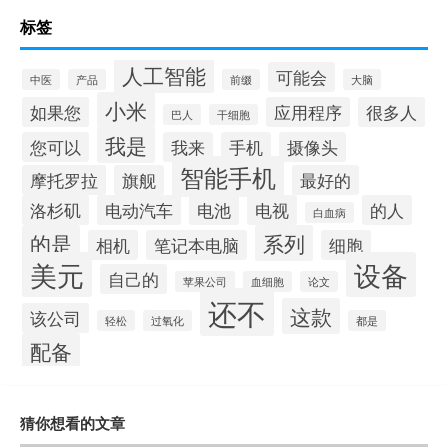
标签
人工智能
可能会
中医
产品
前缀
大脑
小米
如果您
应用程序
很多人
巴人
干细胞
我是
您可以
我来
手机
摄像头
智能手机
摩托罗拉
旗舰
最好的
洛杉矶
电动汽车
电池
电视
的人
白血病
的是
系列
相机
笔记本电脑
细胞
美元
设备
自己的
苹果公司
血细胞
论文
还不
这款
该公司
轻松
过氧化
都是
配备
猜你想看的文章