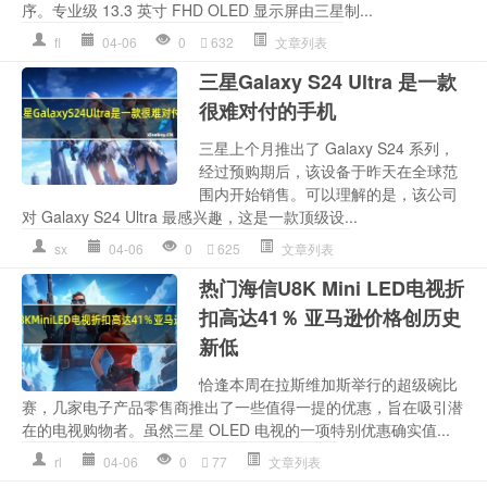
序。专业级 13.3 英寸 FHD OLED 显示屏由三星制...
fl
04-06
0
632
文章列表
三星Galaxy S24 Ultra 是一款
很难对付的手机
三星上个月推出了 Galaxy S24 系列，
经过预购期后，该设备于昨天在全球范
围内开始销售。可以理解的是，该公司
对 Galaxy S24 Ultra 最感兴趣，这是一款顶级设...
sx
04-06
0
625
文章列表
热门海信U8K Mini LED电视折
扣高达41％ 亚马逊价格创历史
新低
恰逢本周在拉斯维加斯举行的超级碗比
赛，几家电子产品零售商推出了一些值得一提的优惠，旨在吸引潜
在的电视购物者。虽然三星 OLED 电视的一项特别优惠确实值...
rl
04-06
0
77
文章列表