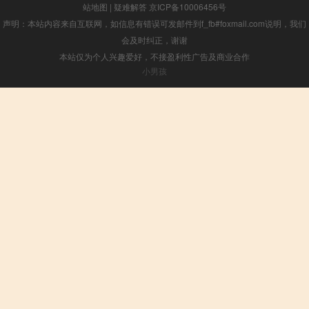
站地图
|
疑难解答
京ICP备10006456号
声明：本站内容来自互联网，如信息有错误可发邮件到f_fb#foxmail.com说明，我们
会及时纠正，谢谢
本站仅为个人兴趣爱好，不接盈利性广告及商业合作
小男孩