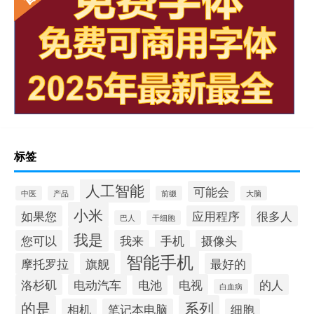
标签
人工智能
可能会
中医
产品
前缀
大脑
小米
如果您
应用程序
很多人
巴人
干细胞
我是
您可以
我来
手机
摄像头
智能手机
摩托罗拉
旗舰
最好的
洛杉矶
电动汽车
电池
电视
的人
白血病
的是
系列
相机
笔记本电脑
细胞