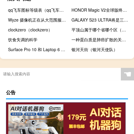
qq飞车图标等级表（qq飞车图标）
HONOR Magic V2全球版终于上市了
Wyze 摄像机正在从大范围服务中断中缓慢恢复
GALAXY S23 ULTRA将是三星近年来最好的旗舰
clockzero（clockzero）
平顶山属于哪个省哪个区（平顶山属于哪个省）
饮食失调的科学
一种蛋白质是肺癌扩散的关键：新研究找到了阻止它的方法
Surface Pro 10 和 Laptop 6 是微软全新的人工智能电脑
银河天街（银河天使队）
☚
公告