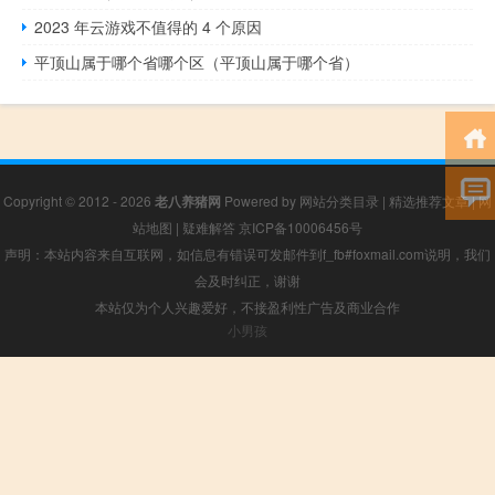
2023 年云游戏不值得的 4 个原因
平顶山属于哪个省哪个区（平顶山属于哪个省）
Copyright © 2012 - 2026
老八养猪网
Powered by
网站分类目录
|
精选推荐文章
|
网
站地图
|
疑难解答
京ICP备10006456号
声明：本站内容来自互联网，如信息有错误可发邮件到f_fb#foxmail.com说明，我们
会及时纠正，谢谢
本站仅为个人兴趣爱好，不接盈利性广告及商业合作
小男孩