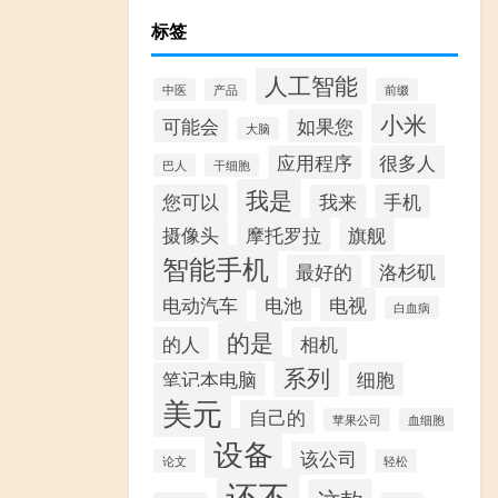
标签
人工智能
中医
产品
前缀
小米
可能会
如果您
大脑
应用程序
很多人
巴人
干细胞
我是
您可以
我来
手机
摄像头
摩托罗拉
旗舰
智能手机
最好的
洛杉矶
电动汽车
电池
电视
白血病
的是
的人
相机
系列
笔记本电脑
细胞
美元
自己的
苹果公司
血细胞
设备
该公司
论文
轻松
还不