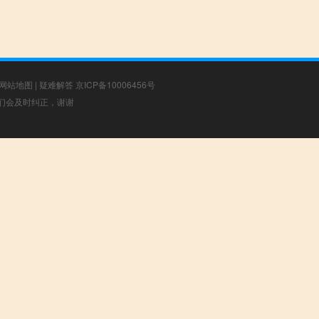
网站地图
|
疑难解答
京ICP备10006456号
，我们会及时纠正，谢谢