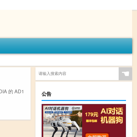
☚
IA 的 AD1
公告