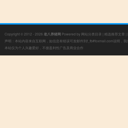
Copyright © 2012 - 2026
老八养猪网
Powered by
网站分类目录
|
精选推荐文章
|
声明：本站内容来自互联网，如信息有错误可发邮件到f_fb#foxmail.com说明
本站仅为个人兴趣爱好，不接盈利性广告及商业合作