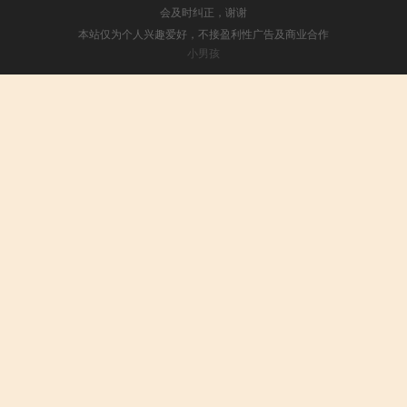
会及时纠正，谢谢
本站仅为个人兴趣爱好，不接盈利性广告及商业合作
小男孩