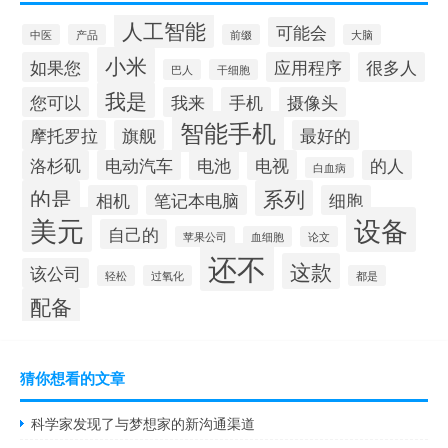
人工智能
可能会
中医
产品
前缀
大脑
小米
如果您
应用程序
很多人
巴人
干细胞
我是
您可以
我来
手机
摄像头
智能手机
摩托罗拉
旗舰
最好的
洛杉矶
电动汽车
电池
电视
的人
白血病
的是
系列
相机
笔记本电脑
细胞
美元
设备
自己的
苹果公司
血细胞
论文
还不
这款
该公司
轻松
过氧化
都是
配备
猜你想看的文章
科学家发现了与梦想家的新沟通渠道