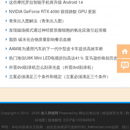
这些摩托罗拉智能手机将升级 Android 14
NVIDIA GeForce RTX 4090 获得静默 GPU 更新
青朱出入图解法（青朱出入图）
发现磁场模式通过神经胶质瘤细胞的氧化应激引起溶瘤
脂肪 碳水化合物质量影响餐后血糖
AAM将为通用汽车的下一代中型皮卡车提供高效车桥
热门海信U8K Mini LED电视折扣高达41％ 亚马逊价格创历史新低
外置dvd刻录机怎么刻录光盘（外置dvd刻录机）
立案必须满足三个条件和规定（立案必须满足三个条件）
Copyright © 2012 - 2026
老八养猪网
Powered by
网站分类目录
|
精选推荐文章
|
网
站地图
|
疑难解答
京ICP备10006456号
声明：本站内容来自互联网，如信息有错误可发邮件到f_fb#foxmail.com说明，我们