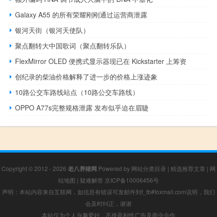
Galaxy A55 的所有荣耀刚刚通过运营商泄露
银河天街（银河天使队）
聚点翻转大中国歌词（聚点翻转乐队）
FlexMirror OLED 便携式显示器现已在 Kickstarter 上筹资
创纪录的柴油价格解释了进一步的价格上涨迹象
10路公交车路线站点（10路公交车路线）
OPPO A77s完整规格泄露 发布似乎迫在眉睫
Copyright © 2012 - 2026
老八养猪网
Powered by
网站分类目录
|
精选推荐文章
|
网
站地图
|
疑难解答
京ICP备10006456号
声明：本站内容来自互联网，如信息有错误可发邮件到f_fb#foxmail.com说明，我们
会及时纠正，谢谢
本站仅为个人兴趣爱好，不接盈利性广告及商业合作