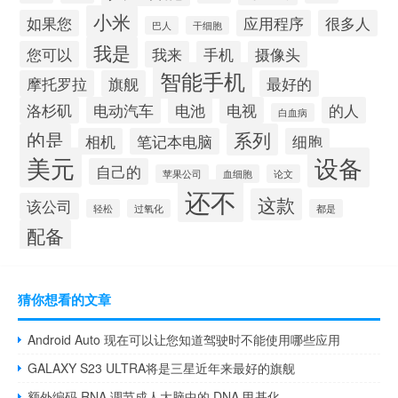
小米
如果您
应用程序
很多人
巴人
干细胞
我是
您可以
我来
手机
摄像头
智能手机
摩托罗拉
旗舰
最好的
洛杉矶
电动汽车
电池
电视
的人
白血病
的是
系列
相机
笔记本电脑
细胞
美元
设备
自己的
苹果公司
血细胞
论文
还不
这款
该公司
轻松
过氧化
都是
配备
猜你想看的文章
Android Auto 现在可以让您知道驾驶时不能使用哪些应用
GALAXY S23 ULTRA将是三星近年来最好的旗舰
额外编码 RNA 调节成人大脑中的 DNA 甲基化