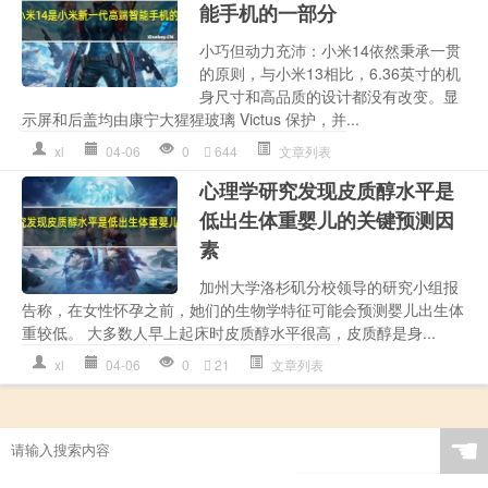
能手机的一部分
小巧但动力充沛：小米14依然秉承一贯
的原则，与小米13相比，6.36英寸的机
身尺寸和高品质的设计都没有改变。显
示屏和后盖均由康宁大猩猩玻璃 Victus 保护，并...
xl
04-06
0
644
文章列表
心理学研究发现皮质醇水平是
低出生体重婴儿的关键预测因
素
加州大学洛杉矶分校领导的研究小组报
告称，在女性怀孕之前，她们的生物学特征可能会预测婴儿出生体
重较低。 大多数人早上起床时皮质醇水平很高，皮质醇是身...
xl
04-06
0
21
文章列表
☚