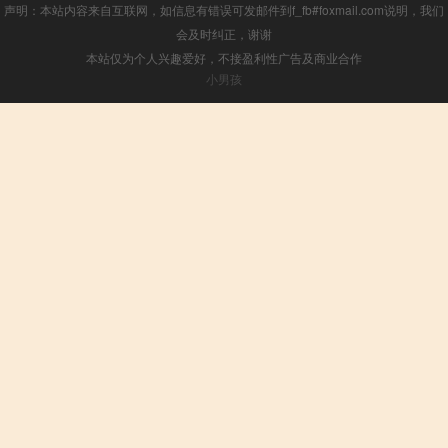
声明：本站内容来自互联网，如信息有错误可发邮件到f_fb#foxmail.com说明，我们
会及时纠正，谢谢
本站仅为个人兴趣爱好，不接盈利性广告及商业合作
小男孩