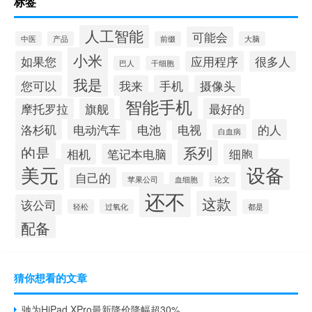
标签
人工智能
可能会
中医
产品
前缀
大脑
小米
如果您
应用程序
很多人
巴人
干细胞
我是
您可以
我来
手机
摄像头
智能手机
摩托罗拉
旗舰
最好的
洛杉矶
电动汽车
电池
电视
的人
白血病
的是
系列
相机
笔记本电脑
细胞
美元
设备
自己的
苹果公司
血细胞
论文
还不
这款
该公司
轻松
过氧化
都是
配备
猜你想看的文章
驰为HiPad XPro最新降价降幅超30%