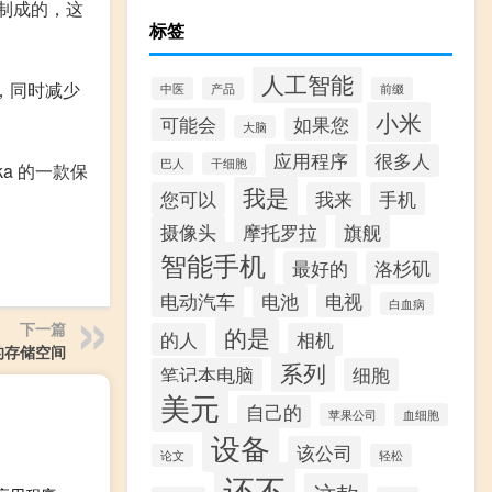
纤维制成的，这
标签
人工智能
感，同时减少
中医
产品
前缀
小米
可能会
如果您
大脑
应用程序
很多人
巴人
干细胞
ka 的一款保
我是
您可以
我来
手机
摄像头
摩托罗拉
旗舰
智能手机
最好的
洛杉矶
电动汽车
电池
电视
白血病
下一篇
的是
的人
相机
B 的存储空间
系列
笔记本电脑
细胞
美元
自己的
苹果公司
血细胞
设备
该公司
论文
轻松
还不