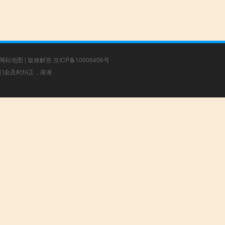
网站地图
|
疑难解答
京ICP备10006456号
，我们会及时纠正，谢谢