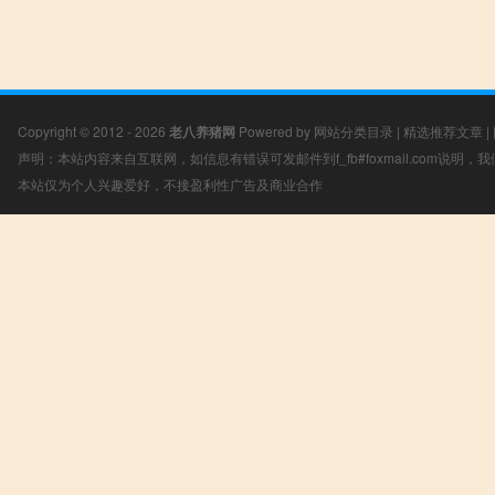
Copyright © 2012 - 2026
老八养猪网
Powered by
网站分类目录
|
精选推荐文章
|
声明：本站内容来自互联网，如信息有错误可发邮件到f_fb#foxmail.com说明
本站仅为个人兴趣爱好，不接盈利性广告及商业合作