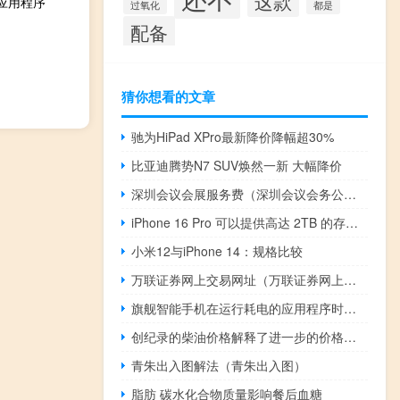
这款
示应用程序
过氧化
都是
配备
猜你想看的文章
驰为HiPad XPro最新降价降幅超30%
比亚迪腾势N7 SUV焕然一新 大幅降价
深圳会议会展服务费（深圳会议会务公司）
iPhone 16 Pro 可以提供高达 2TB 的存储空间
小米12与iPhone 14：规格比较
万联证券网上交易网址（万联证券网上交易高端版）
旗舰智能手机在运行耗电的应用程序时电池电量耗尽
创纪录的柴油价格解释了进一步的价格上涨迹象
青朱出入图解法（青朱出入图）
脂肪 碳水化合物质量影响餐后血糖