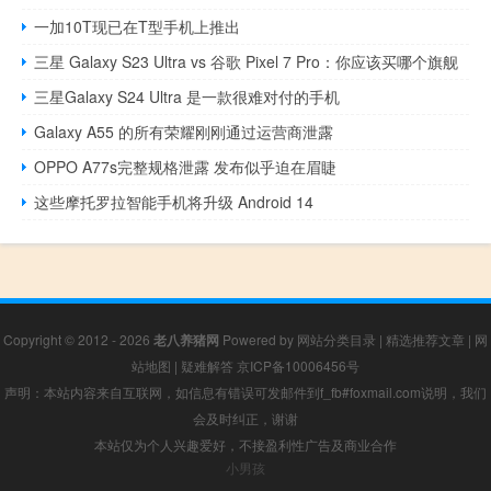
一加10T现已在T型手机上推出
三星 Galaxy S23 Ultra vs 谷歌 Pixel 7 Pro：你应该买哪个旗舰
三星Galaxy S24 Ultra 是一款很难对付的手机
Galaxy A55 的所有荣耀刚刚通过运营商泄露
OPPO A77s完整规格泄露 发布似乎迫在眉睫
这些摩托罗拉智能手机将升级 Android 14
Copyright © 2012 - 2026
老八养猪网
Powered by
网站分类目录
|
精选推荐文章
|
网
站地图
|
疑难解答
京ICP备10006456号
声明：本站内容来自互联网，如信息有错误可发邮件到f_fb#foxmail.com说明，我们
会及时纠正，谢谢
本站仅为个人兴趣爱好，不接盈利性广告及商业合作
小男孩