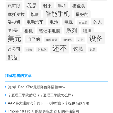
我是
您可以
我来
手机
摄像头
智能手机
摩托罗拉
旗舰
最好的
洛杉矶
电动汽车
电池
电视
的人
白血病
的是
系列
相机
笔记本电脑
细胞
美元
设备
自己的
苹果公司
血细胞
论文
还不
这款
该公司
轻松
过氧化
都是
配备
猜你想看的文章
驰为HiPad XPro最新降价降幅超30%
宁夏理工学院贴吧（宁夏理工学院怎么样）
AAM将为通用汽车的下一代中型皮卡车提供高效车桥
iPhone 16 Pro 可以提供高达 2TB 的存储空间