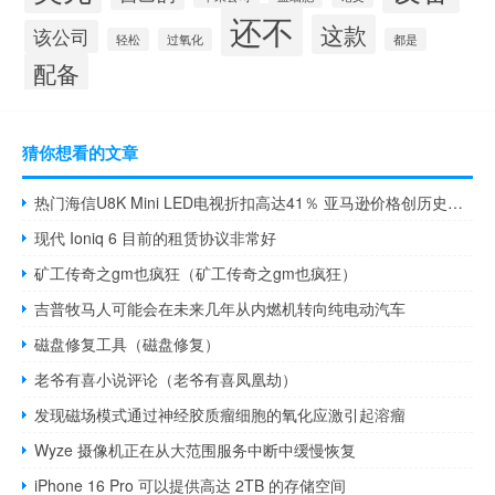
还不
这款
该公司
轻松
过氧化
都是
配备
猜你想看的文章
热门海信U8K Mini LED电视折扣高达41％ 亚马逊价格创历史新低
现代 Ioniq 6 目前的租赁协议非常好
矿工传奇之gm也疯狂（矿工传奇之gm也疯狂）
吉普牧马人可能会在未来几年从内燃机转向纯电动汽车
磁盘修复工具（磁盘修复）
老爷有喜小说评论（老爷有喜凤凰劫）
发现磁场模式通过神经胶质瘤细胞的氧化应激引起溶瘤
Wyze 摄像机正在从大范围服务中断中缓慢恢复
iPhone 16 Pro 可以提供高达 2TB 的存储空间