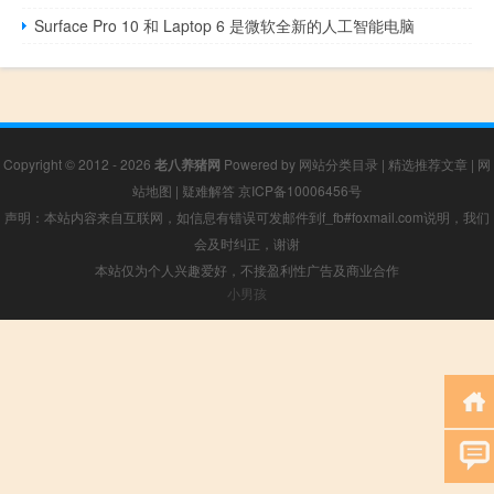
Surface Pro 10 和 Laptop 6 是微软全新的人工智能电脑
Copyright © 2012 - 2026
老八养猪网
Powered by
网站分类目录
|
精选推荐文章
|
网
站地图
|
疑难解答
京ICP备10006456号
声明：本站内容来自互联网，如信息有错误可发邮件到f_fb#foxmail.com说明，我们
会及时纠正，谢谢
本站仅为个人兴趣爱好，不接盈利性广告及商业合作
小男孩