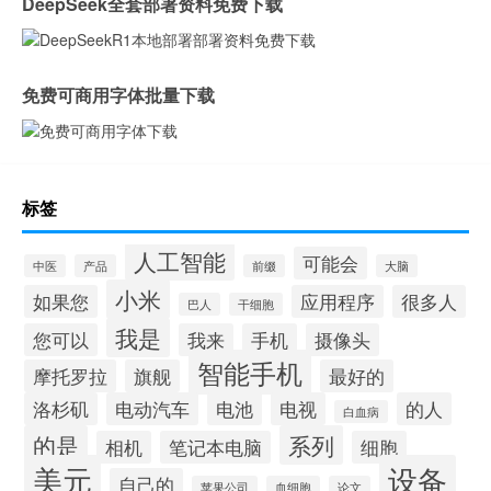
DeepSeek全套部署资料免费下载
免费可商用字体批量下载
标签
人工智能
可能会
中医
产品
前缀
大脑
小米
如果您
应用程序
很多人
巴人
干细胞
我是
您可以
我来
手机
摄像头
智能手机
摩托罗拉
旗舰
最好的
洛杉矶
电动汽车
电池
电视
的人
白血病
的是
系列
相机
笔记本电脑
细胞
美元
设备
自己的
苹果公司
血细胞
论文