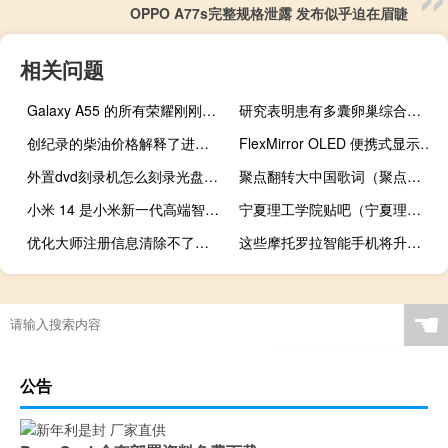
OPPO A77s完整规格泄露 发布似乎迫在眉睫
相关问题
Galaxy A55 的所有荣耀刚刚通过运营商泄露
研究表明患有多囊卵巢综合症的女性对生育治疗反应良好
创纪录的柴油价格解释了进一步的价格上涨迹象
FlexMirror OLED 便携式显示器现已在 Kickstarter 上筹资
外置dvd刻录机怎么刻录光盘（外置dvd刻录机）
聚点翻转大中国歌词（聚点翻转乐队）
小米 14 是小米新一代高端智能手机的一部分
宁夏理工学院贴吧（宁夏理工学院怎么样）
优化大师注册信息清除不了（优化大师注册机）
这些摩托罗拉智能手机将升级 Android 14
☚
公告