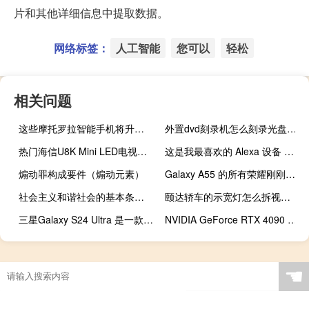
片和其他详细信息中提取数据。
网络标签：
人工智能
您可以
轻松
相关问题
这些摩托罗拉智能手机将升级 Android 14
外置dvd刻录机怎么刻录光盘（外置dvd刻录机）
热门海信U8K Mini LED电视折扣高达41％ 亚马逊价格创历史新低
这是我最喜欢的 Alexa 设备 你可能从未听说过它
煽动罪构成要件（煽动元素）
Galaxy A55 的所有荣耀刚刚通过运营商泄露
社会主义和谐社会的基本条件（社会主义和谐社会的基本特征）
颐达轿车的示宽灯怎么拆视频（颐达轿车）
三星Galaxy S24 Ultra 是一款很难对付的手机
NVIDIA GeForce RTX 4090 获得静默 GPU 更新
☚