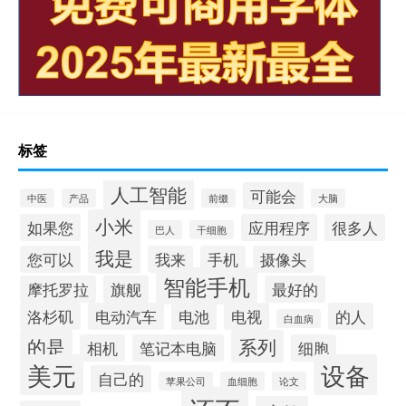
标签
人工智能
可能会
中医
产品
前缀
大脑
小米
如果您
应用程序
很多人
巴人
干细胞
我是
您可以
我来
手机
摄像头
智能手机
摩托罗拉
旗舰
最好的
洛杉矶
电动汽车
电池
电视
的人
白血病
的是
系列
相机
笔记本电脑
细胞
美元
设备
自己的
苹果公司
血细胞
论文