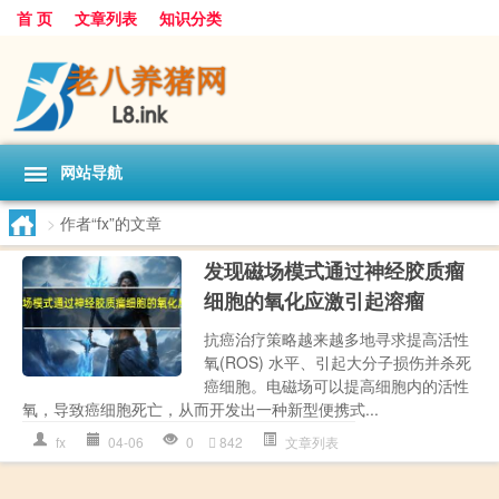
首 页
文章列表
知识分类
网站导航
>
作者“fx”的文章
发现磁场模式通过神经胶质瘤
细胞的氧化应激引起溶瘤
抗癌治疗策略越来越多地寻求提高活性
氧(ROS) 水平、引起大分子损伤并杀死
癌细胞。电磁场可以提高细胞内的活性
氧，导致癌细胞死亡，从而开发出一种新型便携式...
fx
04-06
0
842
文章列表