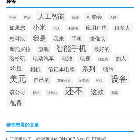
标签
人工智能
可能会
中医
产品
前缀
大脑
小米
如果您
应用程序
很多人
巴人
干细胞
我是
您可以
我来
手机
摄像头
智能手机
摩托罗拉
旗舰
最好的
洛杉矶
电动汽车
电池
电视
的人
白血病
的是
系列
相机
笔记本电脑
细胞
美元
设备
自己的
苹果公司
血细胞
论文
还不
这款
该公司
轻松
过氧化
都是
配备
猜你想看的文章
三星推出了一款98英寸的QN100B Neo QLED电视