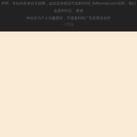
声明：本站内容来自互联网，如信息有错误可发邮件到f_fb#foxmail.com说明，我们
会及时纠正，谢谢
本站仅为个人兴趣爱好，不接盈利性广告及商业合作
小男孩