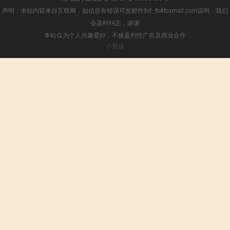
声明：本站内容来自互联网，如信息有错误可发邮件到f_fb#foxmail.com说明，我们
会及时纠正，谢谢
本站仅为个人兴趣爱好，不接盈利性广告及商业合作
小男孩