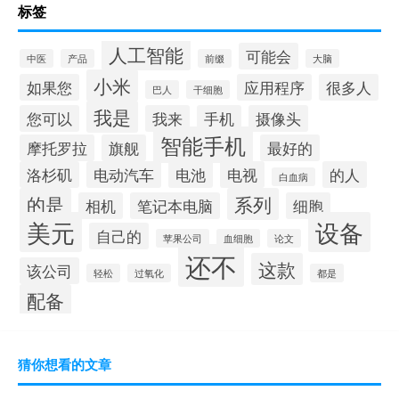
标签
人工智能
可能会
中医
产品
前缀
大脑
小米
如果您
应用程序
很多人
巴人
干细胞
我是
您可以
我来
手机
摄像头
智能手机
摩托罗拉
旗舰
最好的
洛杉矶
电动汽车
电池
电视
的人
白血病
的是
系列
相机
笔记本电脑
细胞
美元
设备
自己的
苹果公司
血细胞
论文
还不
这款
该公司
轻松
过氧化
都是
配备
猜你想看的文章