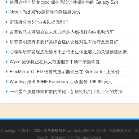
使用这些全新 Incipio 保护壳设计并保护您的 Galaxy S24
驰为HiPad XPro最新降价降幅超30%
雷诺拆分为5个业务以提高利润
吉普牧马人可能会在未来几年从内燃机转向纯电动汽车
研究表明患有多囊卵巢综合症的女性对生育治疗反应良好
心理学研究发现皮质醇水平是低出生体重婴儿的关键预测因素
Wyze 摄像机正在从大范围服务中断中缓慢恢复
FlexMirror OLED 便携式显示器现已在 Kickstarter 上筹资
Wooting 推出 80HE Founders 活动 起价 199.99 美元
一种蛋白质是肺癌扩散的关键：新研究找到了阻止它的方法
Copyright © 2012 - 2026
老八养猪网
Powered by
网站分类目录
|
精选推荐文章
|
网
站地图
|
疑难解答
京ICP备10006456号