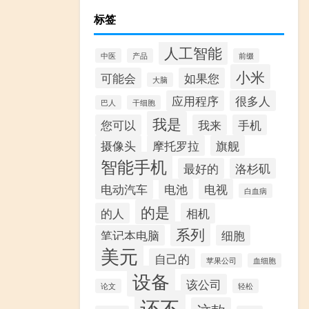
标签
人工智能
中医
产品
前缀
小米
可能会
如果您
大脑
应用程序
很多人
巴人
干细胞
我是
您可以
我来
手机
摄像头
摩托罗拉
旗舰
智能手机
最好的
洛杉矶
电动汽车
电池
电视
白血病
的是
的人
相机
系列
笔记本电脑
细胞
美元
自己的
苹果公司
血细胞
设备
该公司
论文
轻松
还不