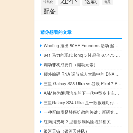
这款
过氧化
都是
配备
猜你想看的文章
Wooting 推出 80HE Founders 活动 起价 199.99 美元
641 马力的现代 Ioniq 5 N 起价 67,475 美元
煽动罪构成要件（煽动元素）
额外编码 RNA 调节成人大脑中的 DNA 甲基化
三星 Galaxy S23 Ultra vs 谷歌 Pixel 7 Pro：你应该买哪个旗舰
AAM将为通用汽车的下一代中型皮卡车提供高效车桥
三星Galaxy S24 Ultra 是一款很难对付的手机
一种蛋白质是肺癌扩散的关键：新研究找到了阻止它的方法
红肉消费与 2 型糖尿病风险增加相关
银河天街（银河天使队）