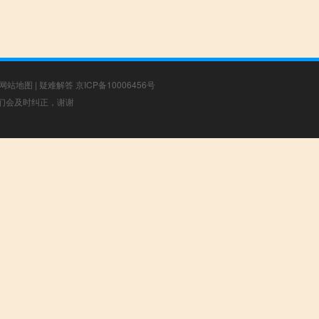
网站地图
|
疑难解答
京ICP备10006456号
，我们会及时纠正，谢谢