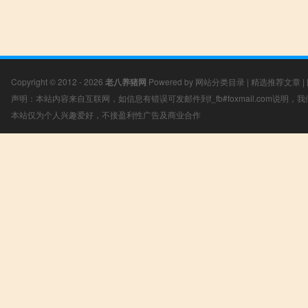
Copyright © 2012 - 2026
老八养猪网
Powered by
网站分类目录
|
精选推荐文章
|
声明：本站内容来自互联网，如信息有错误可发邮件到f_fb#foxmail.com说明
本站仅为个人兴趣爱好，不接盈利性广告及商业合作